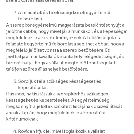
szerepkört az álláskeresés során.
A feladatok és felelősségi körök egyértelmű
felsorolása
A szerepkör egyértelmű magyarázata betekintést nyújt a
jelöltnek abba, hogy mivel jár a munkakör, és a képességei
megfelelnek-e a követelményeknek. A felelősségek és
feladatok egyértelmű felsorolása segíthet abban, hogy a
megfelelő jelöltet vonzza a szerep betöltésére. Ez
javíthatja a munkavállalók munkahelyi elégedettségét, és
biztosíthatja, hogy a vállalat megfelelő tehetségeket
találjon az üres álláshelyek betöltésére.
Soroljuk fel a szükséges készségeket és
képesítéseket
Hasznos, ha tisztázzuk a szerepkörhöz szükséges
készségeket és képesítéseket. Az egyértelműség
megkönnyíti a jelöltek szűkített listájának összeállítását
annak alapján, hogy megfelelnek-e a képesítési
kritériumoknak.
Röviden írjuk le, mivel foglalkozik a vállalat