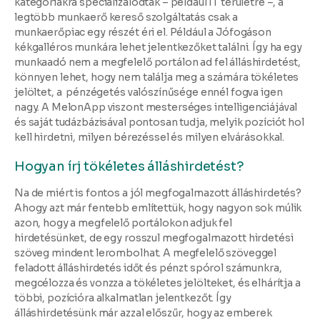
kategóriákra specializálódtak – például IT területre –, a
legtöbb munkaerő kereső szolgáltatás csak a
munkaerőpiac egy részét éri el. Például a Jófogáson
kékgalléros munkára lehet jelentkezőket találni. Így ha egy
munkaadó nem a megfelelő portálon ad fel álláshirdetést,
könnyen lehet, hogy nem találja meg a számára tökéletes
jelöltet, a pénzégetés valószínűsége ennél fogva igen
nagy. A MelonApp viszont mesterséges intelligenciájával
és saját tudázbázisával pontosan tudja, melyik pozíciót hol
kell hirdetni, milyen bérezéssel és milyen elvárásokkal.
Hogyan írj tökéletes álláshirdetést?
Na de miért is fontos a jól megfogalmazott álláshirdetés?
Ahogy azt már fentebb említettük, hogy nagyon sok múlik
azon, hogy a megfelelő portálokon adjuk fel
hirdetésünket, de egy rosszul megfogalmazott hirdetési
szöveg mindent lerombolhat. A megfelelő szöveggel
feladott álláshirdetés időt és pénzt spórol számunkra,
megcélozza és vonzza a tökéletes jelölteket, és elhárítja a
többi, pozícióra alkalmatlan jelentkezőt. Így
álláshirdetésünk már azzal előszűr, hogy az emberek