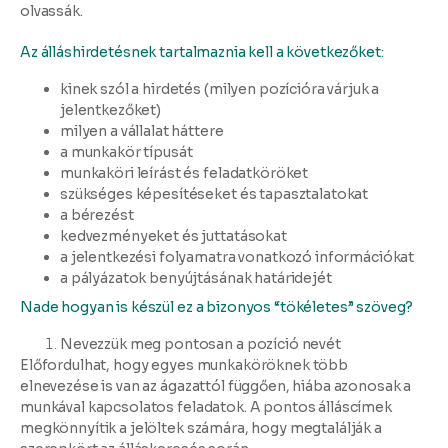
olvassák.
Az álláshirdetésnek tartalmaznia kell a következőket:
kinek szól a hirdetés (milyen pozícióra várjuk a
jelentkezőket)
milyen a vállalat háttere
a munkakör típusát
munkaköri leírást és feladatköröket
szükséges képesítéseket és tapasztalatokat
a bérezést
kedvezményeket és juttatásokat
a jelentkezési folyamatra vonatkozó információkat
a pályázatok benyújtásának határidejét
Nade hogyan is készül ez a bizonyos “tökéletes” szöveg?
Nevezzük meg pontosan a pozíció nevét
Előfordulhat, hogy egyes munkaköröknek több
elnevezése is van az ágazattól függően, hiába azonosak a
munkával kapcsolatos feladatok. A pontos álláscímek
megkönnyítik a jelöltek számára, hogy megtalálják a