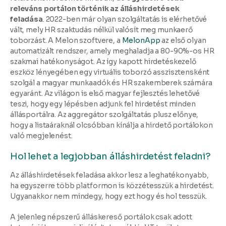
releváns portálon történik az álláshirdetések
feladása
.
2022-ben már olyan szolgáltatás is elérhetővé
vált, mely HR szaktudás nélkül valósít meg munkaerő
toborzást. A Melon szoftvere, a
MelonApp
az első olyan
automatizált rendszer, amely meghaladja a 80-90%-os HR
szakmai hatékonyságot. Az így kapott hirdetéskezelő
eszköz lényegében egy virtuális toborzó asszisztensként
szolgál a magyar munkaadók és HR szakemberek számára
egyaránt. Az világon is első magyar fejlesztés lehetővé
teszi, hogy egy lépésben adjunk fel hirdetést minden
állásportálra. Az aggregátor szolgáltatás plusz előnye,
hogy a listaáraknál olcsóbban kínálja a hirdető portálokon
való megjelenést.
Hol lehet a legjobban álláshirdetést feladni?
Az álláshirdetések feladása akkor lesz a leghatékonyabb,
ha egyszerre több platformon is közzétesszük a hirdetést.
Ugyanakkor nem mindegy, hogy ezt hogy és hol tesszük.
A jelenleg népszerű álláskereső portálok csak adott