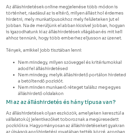
Az álláshirdetések online megjelenése több módon is
történhet, ráadásul az is eltérő, milyen állást hol érdemes
hirdetni, mely munkatípusokhoz mely felületeken jut el
jobban. Na de merüljünk el abban kicsivel jobban, hogyan
is igazodhatunk ki az álláshirdetések világában és mit kell
ahhoz tennünk, hogy több emberhez eljusson az üzenet.
Tények, amikkel jobb tisztában lenni:
Nem mindegy, milyen szöveggel és kritériumokkal
adod fel álláshirdetésed
Nem mindegy, melyik álláshirdető portálon hirdeted
a betöltendő pozíciót.
Nem minden munkaerő réteget találsz meg egyes
álláshirdető oldalakon
Mi az az álláshirdetés és hány típusa van?
Az álláshirdetések olyan eszközök, amelyeken keresztül a
vállalatok új jelentkezőket toboroznak a megüresedett
pozíciókra. Hagyományosan az álláshirdetéseket gyakran
az újságok apróhirdetési rovatában tették közzé, azonban