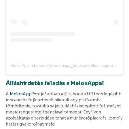
MelonApp Toborzás (@melonapp_toborzas) által megosztott bejegyzés
Álláshirdetés feladás a MelonAppal
A
MelonApp
“ereje” abban rejlik, hogy a HR tech legújabb
innovációs fejlesztéseit sikerült egy platformba
tömörítenie, továbbá saját tudásbázist épített fel, melyet
mesterséges intelligenciával támogat. Egy ilyen
szolgáltatás elterjedése tehát a munkaerőpiacra is komoly
hatást gyakorolhat majd.