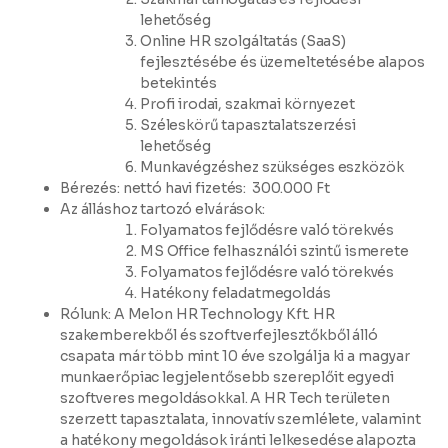
lehetőség
Online HR szolgáltatás (SaaS)
fejlesztésébe és üzemeltetésébe alapos
betekintés
Profi irodai, szakmai környezet
Széleskörű tapasztalatszerzési
lehetőség
Munkavégzéshez szükséges eszközök
Bérezés:
nettó havi fizetés: 300.000 Ft
Az álláshoz tartozó elvárások:
Folyamatos fejlődésre való törekvés
MS Office felhasználói szintű ismerete
Folyamatos fejlődésre való törekvés
Hatékony feladatmegoldás
Rólunk:
A Melon HR Technology Kft. HR
szakemberekből és szoftverfejlesztőkből álló
csapata már több mint 10 éve szolgálja ki a magyar
munkaerőpiac legjelentősebb szereplőit egyedi
szoftveres megoldásokkal. A HR Tech területen
szerzett tapasztalata, innovatív szemlélete, valamint
a hatékony megoldások iránti lelkesedése alapozta