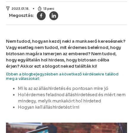
2023.01.18.
13 perc
Nem tudod, hogyan kezdj neki a munkaerő keresésnek?
Vagy esetleg nem tudod, mit érdemes beleírnod, hogy
biztosan magára ismerjen az embered? Nem tudod,
hogy egyáltalán hol hirdess, hogy biztosan célba
érjen? Akkor ezt a blogot neked találták ki!
Ebben a blogbejegyzésben a következő kérdésekre találod
meg a válaszokat:
Mi is az az álláshirdetés és pontosan mire jó
Hol érdemes feladnod álláshirdetésed és miért nem
mindegy, melyik munkakört hol hirdeted
Hogyan kell álláshirdetést írni