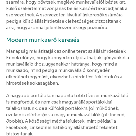
számára, hogy bővítsék meglévő munkavállalói bázisukat,
külső szakértelmet vonjanak be és külső értéket adjanak a
szervezetnek. A szervezeten kívüli álláskeresők számára
pedig a külső álláshirdetések lehetőséget biztosítanak
arra, hogy azonnal jelentkezzenek egy pozícióra.
Modern munkaerő keresés
Manapság már átitatják az online teret az álláshirdetések.
Ennek előnye, hogy könnyedén eljuttathatjuk igényünket a
munkavállalókhoz, ugyanakkor hátránya, hogy mind a
munkaadó, mind pedig a munkavállaló könnyedén
elkerülheti egymást, elveszhet a hirdetési felületek és a
hirdetések sokaságában.
A nagyobb portálokon naponta több tízezer munkavállaló
is megfordul, és nem csak magyar állásportálokkal
találkozhatunk, de a külföldi portálok is jól működnek,
ezeken is elérhetőek a magyar munkavállalók (pl.: Indeed,
Jooble). A közösségi média felületek, mint például a
Facebook, Linkedin is hatékony álláshirdető felületet
biztosítanak.