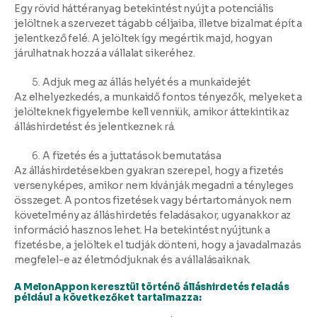
Egy rövid háttéranyag betekintést nyújt a potenciális
jelöltnek a szervezet tágabb céljaiba, illetve bizalmat épít a
jelentkező felé. A jelöltek így megértik majd, hogyan
járulhatnak hozzá a vállalat sikeréhez.
Adjuk meg az állás helyét és a munkaidejét
Az elhelyezkedés, a munkaidő fontos tényezők, melyeket a
jelölteknek figyelembe kell venniük, amikor áttekintik az
álláshirdetést és jelentkeznek rá.
A fizetés és a juttatások bemutatása
Az álláshirdetésekben gyakran szerepel, hogy a fizetés
versenyképes, amikor nem kívánják megadni a tényleges
összeget. A pontos fizetések vagy bértartományok nem
követelmény az álláshirdetés feladásakor, ugyanakkor az
információ hasznos lehet. Ha betekintést nyújtunk a
fizetésbe, a jelöltek el tudják dönteni, hogy a javadalmazás
megfelel-e az életmódjuknak és a vállalásaiknak.
A MelonAppon keresztül történő álláshirdetés feladás
például a következőket tartalmazza: