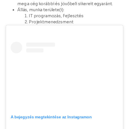
meg a cég korábbi és jövőbeli sikereit egyaránt.
Állás, munka területe(i)
:
IT programozás, Fejlesztés
Projektmenedzsment
A bejegyzés megtekintése az Instagramon