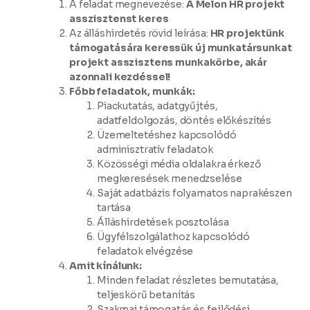
A feladat megnevezése:
A Melon HR projekt
asszisztenst keres
Az álláshirdetés rövid leírása:
HR projektünk
támogatására keressük új munkatársunkat
projekt asszisztens munkakörbe, akár
azonnali kezdéssel!
Főbb feladatok, munkák:
Piackutatás, adatgyűjtés,
adatfeldolgozás, döntés előkészítés
Üzemeltetéshez kapcsolódó
adminisztratív feladatok
Közösségi média oldalakra érkező
megkeresések menedzselése
Saját adatbázis folyamatos naprakészen
tartása
Álláshirdetések posztolása
Ügyfélszolgálathoz kapcsolódó
feladatok elvégzése
Amit kínálunk:
Minden feladat részletes bemutatása,
teljeskörű betanítás
Szakmai támogatás és fejlődési