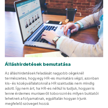
Álláshirdetések bemutatása
Az álláshirdetések feladását nagyobb cégeknél
természetes, hogy egy HR-es munkatárs végzi, azonban
kis- és középvállalatoknál a HR szaktudás nem mindig
adott. Így nem árt, ha HR-es nélkül is tudjuk, hogyan is
lenne érdemes munkaerőt toborozni és milyen buktatói
lehetnek a folyamatnak, egyáltalán hogyan írjunk
megfelelő szöveget hozzá.