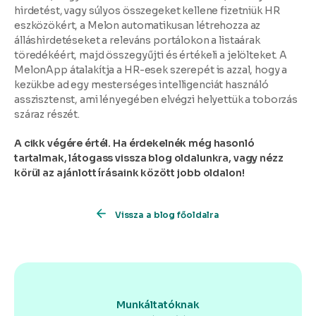
hirdetést, vagy súlyos összegeket kellene fizetniük HR
eszközökért, a Melon automatikusan létrehozza az
álláshirdetéseket a releváns portálokon a listaárak
töredékéért, majd összegyűjti és értékeli a jelölteket. A
MelonApp átalakítja a HR-esek szerepét is azzal, hogy a
kezükbe ad egy mesterséges intelligenciát használó
asszisztenst, ami lényegében elvégzi helyettük a toborzás
száraz részét.
A cikk végére értél. Ha érdekelnék még hasonló
tartalmak, látogass vissza blog oldalunkra, vagy nézz
körül az ajánlott írásaink között jobb oldalon!
Vissza a blog főoldalra
Munkáltatóknak