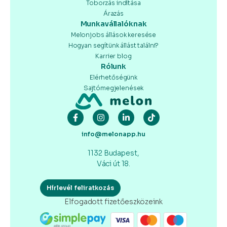
Toborzás indítása
Árazás
Munkavállalóknak
Melonjobs állások keresése
Hogyan segítünk állást találni?
Karrier blog
Rólunk
Elérhetőségünk
Sajtómegjelenések
info@melonapp.hu
1132 Budapest,
Váci út 18.
Hírlevél feliratkozás
Elfogadott fizetőeszközeink