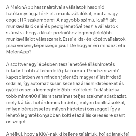
A MelonApp használatával a vállalatok hasonló
hatékonysággal érik el a munkavállalókat, mint a nagy
cégek HR szakemberei. A nagyobb számú, kvalifikált
munkavállalók elérés pedig lehetővé teszi a vállalatok
számára, hogy a kínált pozícióhoz legmegfelelőbb
munkavállalót válasszanak. Ezzel a kis- és középvállalatok
piaci versenyképessége javul. De hogyan éri mindezt el a
MelonApp?
A szoftver
egy lépésben tesz lehetővé álláshirdetés
feladást több álláshirdető platformra
. Rendszerszintű
kapcsolatban van minden jelentős magyar álláshirdető
oldallal, így automatikusan kezeli az álláshirdetéseket és
gyűjti össze a legmegfelelőbb jelölteket.
Tudásbázisa
több mint 400 állásra tartalmaz teljes szakmai adatbázist
:
melyik állást hol érdemes hirdetni, milyen beállításokkal,
milyen bérezéssel és milyen hirdetési összeggel. Így a
lehető
leghatékonyabban költi el az álláskeresésre szánt
összeget
.
Anélkül, hogy a KKV-nak ki kellene találniuk, hol adjanak fel