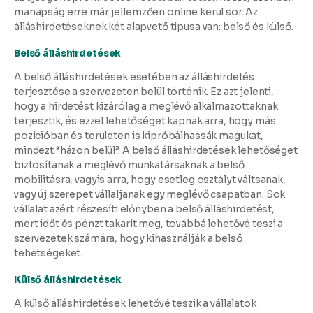
manapság erre már jellemzően online kerül sor. Az
álláshirdetéseknek két alapvető típusa van: belső és külső.
Belső álláshirdetések
A belső álláshirdetések esetében az álláshirdetés
terjesztése a szervezeten belül történik. Ez azt jelenti,
hogy a hirdetést kizárólag a meglévő alkalmazottaknak
terjesztik, és ezzel lehetőséget kapnak arra, hogy más
pozícióban és területen is kipróbálhassák magukat,
mindezt “házon belül”. A belső álláshirdetések lehetőséget
biztosítanak a meglévő munkatársaknak a belső
mobilitásra, vagyis arra, hogy esetleg osztályt váltsanak,
vagy új szerepet vállaljanak egy meglévő csapatban. Sok
vállalat azért részesíti előnyben a belső álláshirdetést,
mert időt és pénzt takarít meg, továbbá lehetővé teszi a
szervezetek számára, hogy kihasználják a belső
tehetségeket.
Külső álláshirdetések
A külső álláshirdetések lehetővé teszik a vállalatok