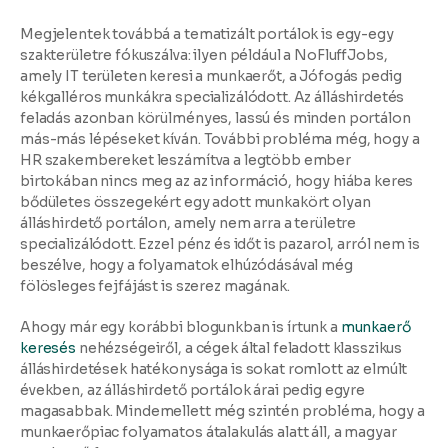
Megjelentek továbbá a
tematizált portálok
is egy-egy
szakterületre fókuszálva: ilyen például a NoFluffJobs,
amely IT területen keresi a munkaerőt, a Jófogás pedig
kékgalléros munkákra specializálódott. Az álláshirdetés
feladás azonban körülményes, lassú és minden portálon
más-más lépéseket kíván. További probléma még, hogy a
HR szakembereket leszámítva a legtöbb ember
birtokában nincs meg az az információ, hogy hiába keres
bődületes összegekért egy adott munkakört olyan
álláshirdető portálon, amely nem arra a területre
specializálódott. Ezzel pénz és időt is pazarol, arról nem is
beszélve, hogy a folyamatok elhúzódásával még
fölösleges fejfájást is szerez magának.
Ahogy már egy korábbi blogunkban is írtunk a
munkaerő
keresés
nehézségeiről, a cégek által feladott klasszikus
álláshirdetések hatékonysága is sokat romlott az elmúlt
években, az álláshirdető portálok árai pedig egyre
magasabbak. Mindemellett még szintén probléma, hogy a
munkaerőpiac folyamatos átalakulás alatt áll, a magyar