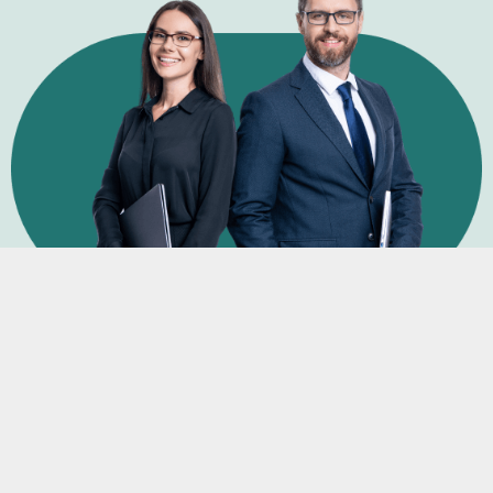
Elismert szakértői csapat
Tapasztalt csapatunk és tanácsadóink segítenek a
fejlődés minden lépésében