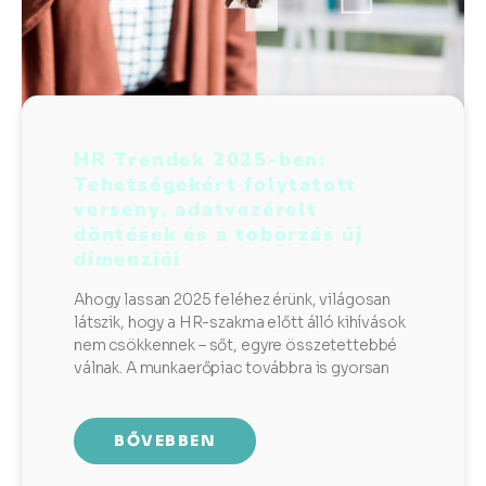
HR Trendek 2025-ben:
Tehetségekért folytatott
verseny, adatvezérelt
döntések és a toborzás új
dimenziói
Ahogy lassan 2025 feléhez érünk, világosan
látszik, hogy a HR-szakma előtt álló kihívások
nem csökkennek – sőt, egyre összetettebbé
válnak. A munkaerőpiac továbbra is gyorsan
BŐVEBBEN