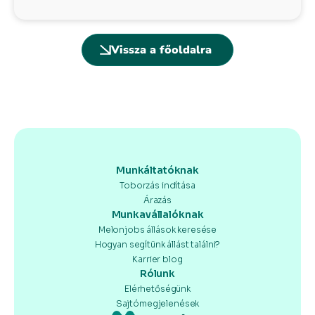
Vissza a főoldalra
Munkáltatóknak
Toborzás indítása
Árazás
Munkavállalóknak
Melonjobs állások keresése
Hogyan segítünk állást találni?
Karrier blog
Rólunk
Elérhetőségünk
Sajtómegjelenések