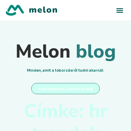
Melon
blog
Minden, amit a toborzásról tudni akarnál.
Feliratkozom a hírlevélre
Címke: hr