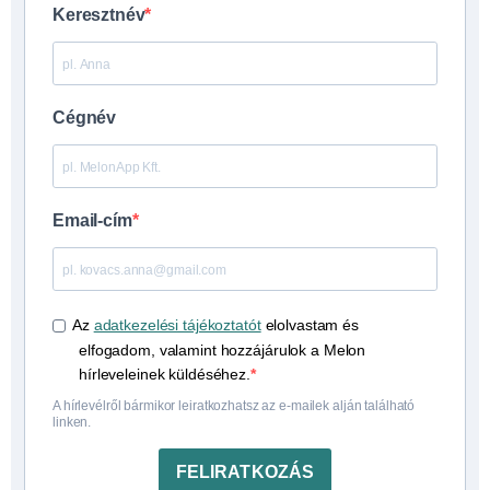
Keresztnév
Cégnév
Email-cím
Az
adatkezelési tájékoztatót
elolvastam és
elfogadom, valamint hozzájárulok a Melon
hírleveleinek küldéséhez.
A hírlevélről bármikor leiratkozhatsz az e-mailek alján található
linken.
FELIRATKOZÁS