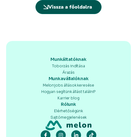
Vissza a főoldalra
Munkáltatóknak
Toborzás indítása
Árazás
Munkavállalóknak
Melonjobs állások keresése
Hogyan segítünk állást találni?
Karrier blog
Rólunk
Elérhetőségünk
Sajtómegjelenések