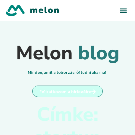
Melon
blog
Minden, amit a toborzásról tudni akarnál.
Feliratkozom a hírlevélre
Címke: