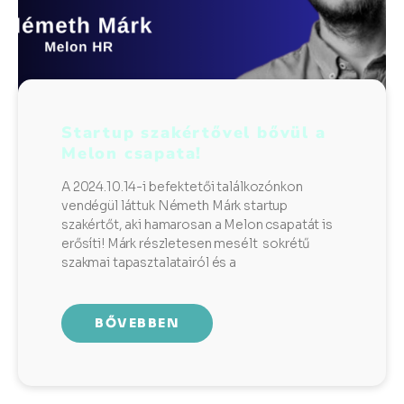
Startup szakértővel bővül a
Melon csapata!
A 2024.10.14-i befektetői találkozónkon
vendégül láttuk Németh Márk startup
szakértőt, aki hamarosan a Melon csapatát is
erősíti! Márk részletesen mesélt sokrétű
szakmai tapasztalatairól és a
BŐVEBBEN