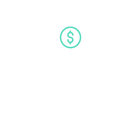
A MelonApp platform
ingyenesen használható
toborzó kampányok
teljeskörű kezelésére,
költsége csak az
állásportálokon való
megjelenésnek van.