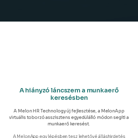
A hiányzó láncszem a munkaerő
keresésben
A Melon HR Technology új fejlesztése, a MelonApp
virtuális toborzó asszisztens egyedülálló módon segíti a
munkaerő keresést.
A MelonApp egy lépésben tesz lehetővé álláshirdetés