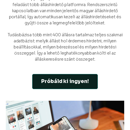
feladást több álláshirdető platformra. Rendszerszintű
kapcsolatban van minden jelentős magyar álláshirdető
portállal, így automatikusan kezeli az álláshirdetéseket és
gyűjti össze a legmegfelelőbb jelölteket.
Tudásbázisa több mint 400 állásra tartalmaz teljes szakmai
adatbázist: melyik állást hol érdemes hirdetni, milyen
beállításokkal, milyen bérezéssel és milyen hirdetési
összeggel. Így a lehető leghatékonyabban költi el az
álláskeresésre szánt összeget.
Próbáld ki ingyen!