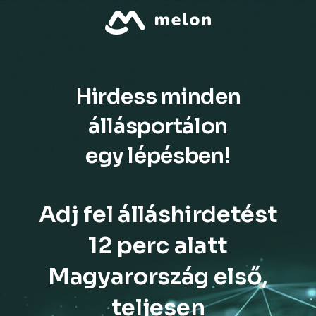
Hirdess minden
állásportálon
egy lépésben!
Adj fel álláshirdetést
12 perc alatt
Magyarország első,
teljesen