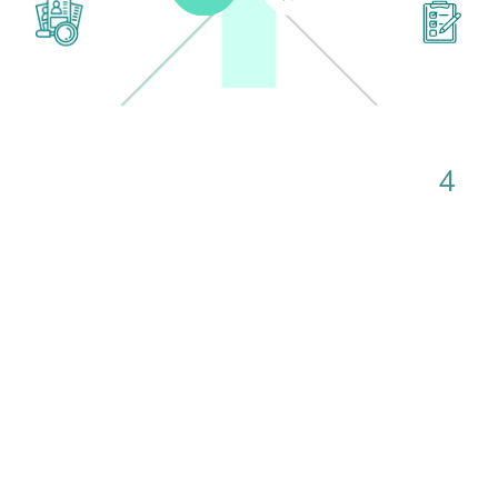
3
Jelentkezők összegyűjtése
A MelonApp értékeli az állásra jelentkezőket
4
Jelentkezők kilistázása
Jövőbeli munkatárs kiválasztása a legjobb jelöltek
listából