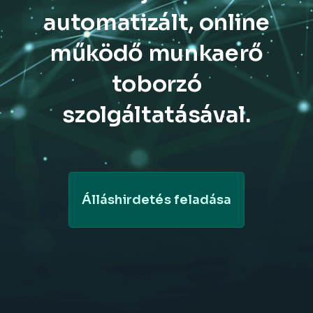
automatizált, online
működő munkaerő
toborzó
szolgáltatásával.
Álláshirdetés feladása