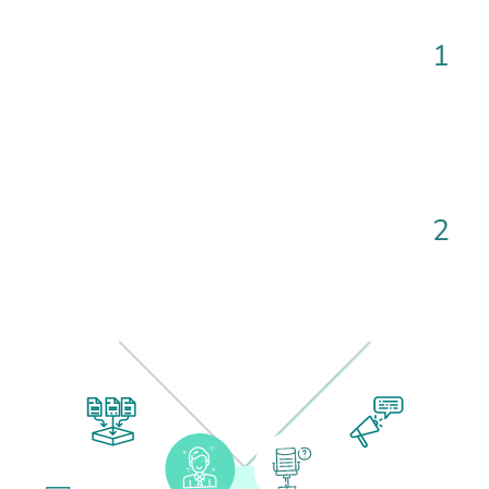
1
Az állás adatainak megadása
Töltsd ki az adatlapot, és válassz hirdetési
csomagot
2
Álláshirdetés publikálása
Hirdetésed megjelenik Magyarország legnagyobb
állásportáljain