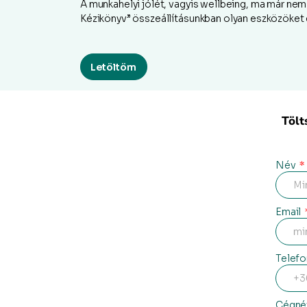
A munkahelyi jólét, vagyis wellbeing, ma már n
Kézikönyv” összeállításunkban olyan eszközöket é
Letöltöm
Tölt
Név
Email
Telef
Cégn