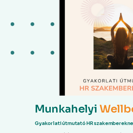
Munkahelyi
Wellb
Gyakorlati útmutató HR szakemberekn