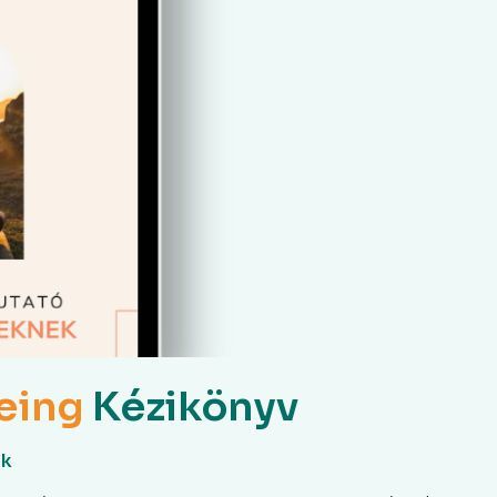
eing
Kézikönyv
ek