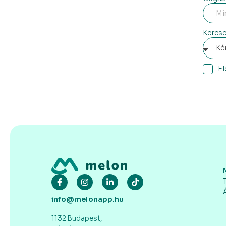
Kerese
El
info@melonapp.hu
1132 Budapest,