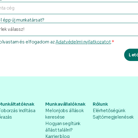
l épp új munkatársat?
olvastam és elfogadom az
Adatvédelmi nyilatkozatot
.
*
Let
Munkáltatóknak
Munkavállalóknak
Rólunk
Toborzás indítása
Melonjobs állások
Elérhetőségünk
Árazás
keresése
Sajtómegjelenések
Hogyan segítünk
állást találni?
Karrier blog