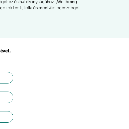
ségéhez és hatékonyságához. „Wellbeing
ozók testi, lelki és mentális egészségét.
ével.