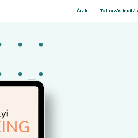
Árak
Toborzás indítá