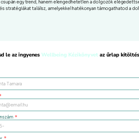
em csupán egy trend, hanem elengedhetetlen a dolgozók elégedett
s stratégiákat találsz, amelyekkel hatékonyan támogathatod a dolg
sd le az ingyenes
Wellbeing Kézikönyvet
az űrlap kitöltés
onszám
év