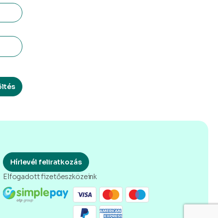
öltés
Hírlevél feliratkozás
Elfogadott fizetőeszközeink