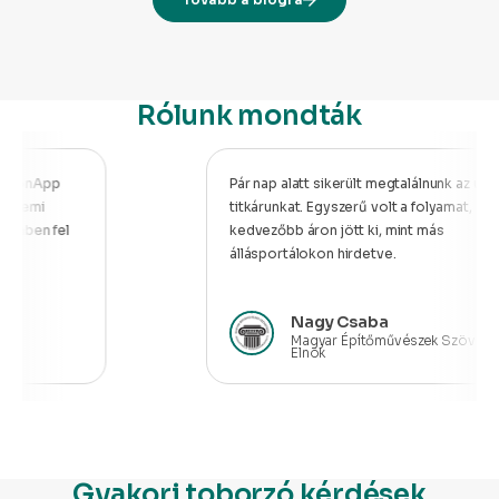
Rólunk mondták
nApp
Pár nap alatt sikerült megtalálnunk az új
emi
titkárunkat. Egyszerű volt a folyamat, és sokk
en fel
kedvezőbb áron jött ki, mint más
állásportálokon hirdetve.
Nagy Csaba
Magyar Építőművészek Szövetsége
-
Elnök
Gyakori toborzó kérdések