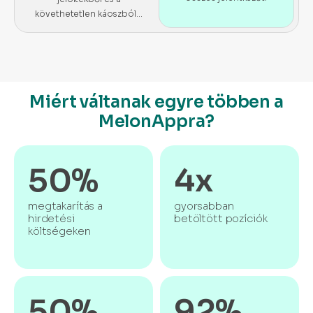
követhetetlen káoszból…
Miért váltanak egyre többen a
MelonAppra?
50%
4x
megtakarítás a
gyorsabban
hirdetési
betöltött pozíciók
költségeken
50%
92%