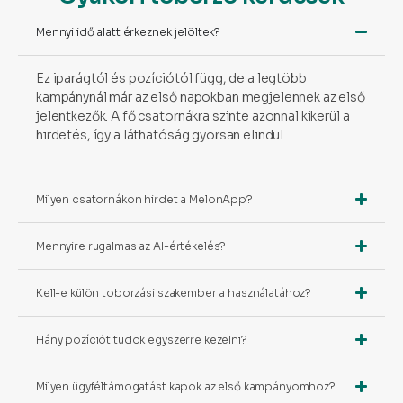
Mennyi idő alatt érkeznek jelöltek?
Ez iparágtól és pozíciótól függ, de a legtöbb
kampánynál már az első napokban megjelennek az első
jelentkezők. A fő csatornákra szinte azonnal kikerül a
hirdetés, így a láthatóság gyorsan elindul.
Milyen csatornákon hirdet a MelonApp?
Mennyire rugalmas az AI-értékelés?
Kell-e külön toborzási szakember a használatához?
Hány pozíciót tudok egyszerre kezelni?
Milyen ügyféltámogatást kapok az első kampányomhoz?