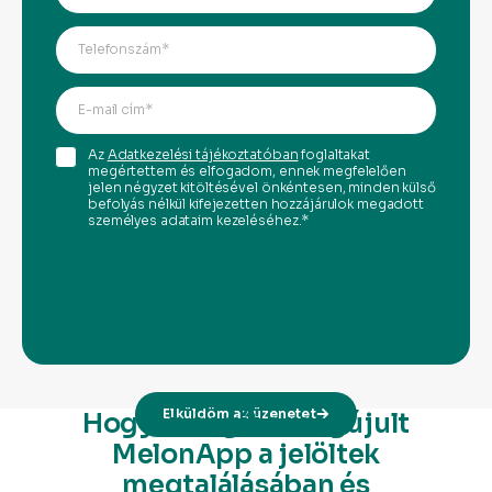
Az
Adatkezelési tájékoztatóban
foglaltakat
megértettem és elfogadom, ennek megfelelően
jelen négyzet kitöltésével önkéntesen, minden külső
befolyás nélkül kifejezetten hozzájárulok megadott
személyes adataim kezeléséhez.*
Elküldöm az üzenetet
Hogyan segít a megújult
MelonApp a jelöltek
megtalálásában és