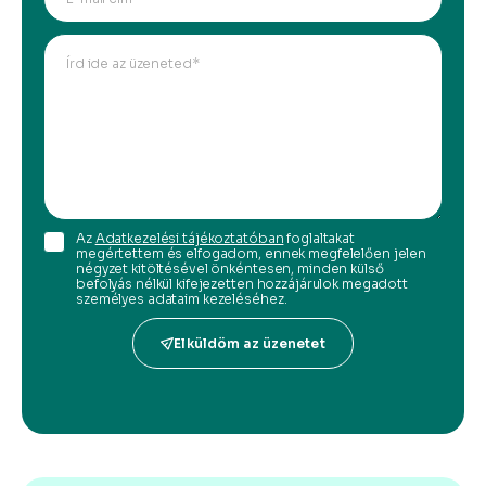
Az
Adatkezelési tájékoztatóban
foglaltakat
megértettem és elfogadom, ennek megfelelően jelen
négyzet kitöltésével önkéntesen, minden külső
befolyás nélkül kifejezetten hozzájárulok megadott
személyes adataim kezeléséhez.
Elküldöm az üzenetet