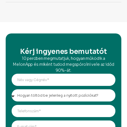
Kérj ingyenes bemutatót
10 percben megmutatjuk, hogyan működik a
MelonApp és miként tudod megspórolni vele az időd
90%-át.