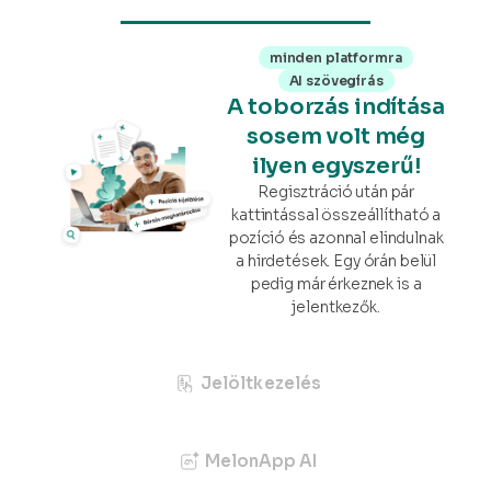
minden platformra
AI szövegírás
A toborzás indítása
sosem volt még
ilyen egyszerű!
Regisztráció után pár
kattintással összeállítható a
pozíció és azonnal elindulnak
a hirdetések. Egy órán belül
pedig már érkeznek is a
jelentkezők.
Jelöltkezelés
MelonApp AI