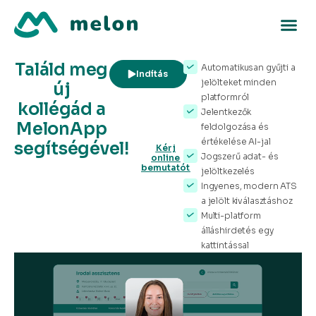
Találd meg
Automatikusan gyűjti a
Indítás
jelölteket minden
új
platformról
kollégád a
Jelentkezők
MelonApp
feldolgozása és
értékelése AI-jal
segítségével!
Kérj
Jogszerű adat- és
online
bemutatót
jelöltkezelés
Ingyenes, modern ATS
a jelölt kiválasztáshoz
Multi-platform
álláshirdetés egy
kattintással