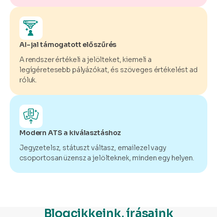
AI-jal támogatott előszűrés
A rendszer értékeli a jelölteket, kiemeli a
legígéretesebb pályázókat, és szöveges értékelést ad
róluk.
Modern ATS a kiválasztáshoz
Jegyzetelsz, státuszt váltasz, emailezel vagy
csoportosan üzensz a jelölteknek, minden egy helyen.
Blogcikkeink, írásaink