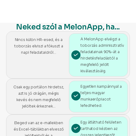
Neked szól a MelonApp, ha...
A MelonApp elvégzi a
Nincs külön HR-esed, és a
toborzás adminisztratív
toborzás elviszi a fókuszt a
feladatainak 90%-át a
napi feladataidról...
hirdetésfeladástól a
megfelelő jelölt
kiválasztásáig.
Egyetlen kampánnyal a
Csak egy portálon hirdetsz,
teljes magyar
azt is jó drágán, mégis
munkaerőpiacot
kevés és nem megfelelő
lefedheted.
jelöltek érkeznek…
Egy átlátható felületen
Eleged van az e-mailekben
tarthatod kézben az
és Excel-táblákban elvesző
összes jelentkezőt.
jelöltekből és a