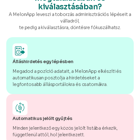
kiválasztásában?
A MelonApp leveszi a toborzás adminisztrációs lépéseit a
válladról,
te pedig a kiválasztásra, döntésre fókuszálhatsz.
Álláshirdetés egy lépésben
Megadod a pozíció adatait, a MelonApp elkészíti és
automatikusan posztolja a hirdetéseket a
legfontosabb állásportálokra és csatornákra.
Automatikus jelölt gyűjtés
Minden jelentkező egy közös jelölt listába érkezik,
függetlenül attól, hol jelentkezett.