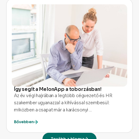
Így segít a MelonApp a toborzásban!
Az év végi hajrában a legtöbb cégvezető és HR
szakember ugyanazzal a kihívással szembesül:
miközben a csapat már a karácsonyi ...
Bővebben
Tovább a blogra