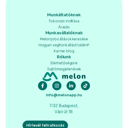
Munkáltatóknak
Toborzás indítása
Árazás
Munkavállalóknak
Melonjobs állások keresése
Hogyan segítünk állást találni?
Karrier blog
Rólunk
Elérhetőségünk
Sajtómegjelenések
info@melonapp.hu
1132 Budapest,
Váci út 18.
Hírlevél feliratkozás