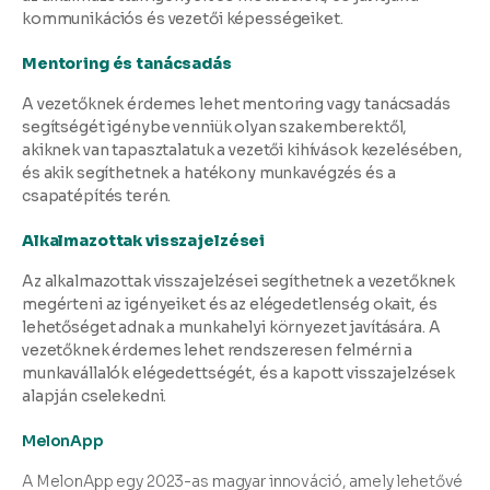
kommunikációs és vezetői képességeiket.
Mentoring és tanácsadás
A vezetőknek érdemes lehet mentoring vagy tanácsadás
segítségét igénybe venniük olyan szakemberektől,
akiknek van tapasztalatuk a vezetői kihívások kezelésében,
és akik segíthetnek a hatékony munkavégzés és a
csapatépítés terén.
Alkalmazottak visszajelzései
Az alkalmazottak visszajelzései segíthetnek a vezetőknek
megérteni az igényeiket és az elégedetlenség okait, és
lehetőséget adnak a munkahelyi környezet javítására. A
vezetőknek érdemes lehet rendszeresen felmérni a
munkavállalók elégedettségét, és a kapott visszajelzések
alapján cselekedni.
MelonApp
A MelonApp egy 2023-as magyar innováció, amely lehetővé