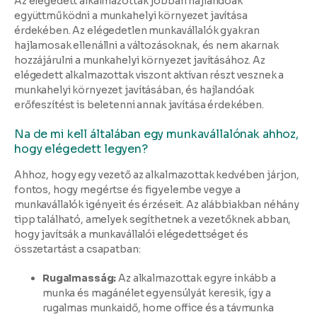
Az elégedett alkalmazottak jobban hajlandóak
együttműködni a munkahelyi környezet javítása
érdekében. Az elégedetlen munkavállalók gyakran
hajlamosak ellenállni a változásoknak, és nem akarnak
hozzájárulni a munkahelyi környezet javításához. Az
elégedett alkalmazottak viszont aktívan részt vesznek a
munkahelyi környezet javításában, és hajlandóak
erőfeszítést is beletenni annak javítása érdekében.
Na de mi kell általában egy munkavállalónak ahhoz,
hogy elégedett legyen?
Ahhoz, hogy egy vezető az alkalmazottak kedvében járjon,
fontos, hogy megértse és figyelembe vegye a
munkavállalók igényeit és érzéseit. Az alábbiakban néhány
tipp található, amelyek segíthetnek a vezetőknek abban,
hogy javítsák a munkavállalói elégedettséget és
összetartást a csapatban:
Rugalmasság:
Az alkalmazottak egyre inkább a
munka és magánélet egyensúlyát keresik, így a
rugalmas munkaidő, home office és a távmunka