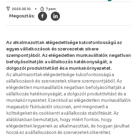
2023.03.10.
7 perc
Az alkalmazottak elégedettsége kulcsfontosságú az
egyes vállalkozások és szervezetek sikere
szempontjából. Az elégedetlen munkavállalók negatívan
befolyásolhatják a vállalkozás hatékonyságát, a
dolgozói produktivitást és a munkakörnyezetet.
Az alkalmazottak elégedettsége kulcsfontosságú a
vállalkozások és szervezetek sikere szempontjából. Az
elégedetlen munkavállalók negatívan befolyásolhatják a
vállalkozás hatékonyságát, a dolgozói produktivitást és a
munkakörnyezetet. Ezenkívül az elégedetlen munkavállalók
magasabb fluktuációt okoznak, ami megnöveli a
költségeket és csökkenti a vállalkozás stabilitását. Az
alábbiakban bemutatjuk, hogy miért fontos, hogy
elégedettek legyenek az alkalmazottak, és hogyan járulhat
hozzá ez a vállalkozások és szervezetek sikeréhez.