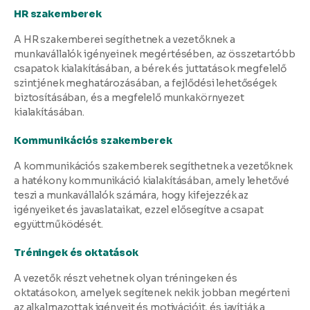
HR szakemberek
A HR szakemberei segíthetnek a vezetőknek a
munkavállalók igényeinek megértésében, az összetartóbb
csapatok kialakításában, a bérek és juttatások megfelelő
szintjének meghatározásában, a fejlődési lehetőségek
biztosításában, és a megfelelő munkakörnyezet
kialakításában.
Kommunikációs szakemberek
A kommunikációs szakemberek segíthetnek a vezetőknek
a hatékony kommunikáció kialakításában, amely lehetővé
teszi a munkavállalók számára, hogy kifejezzék az
igényeiket és javaslataikat, ezzel elősegítve a csapat
együttműködését.
Tréningek és oktatások
A vezetők részt vehetnek olyan tréningeken és
oktatásokon, amelyek segítenek nekik jobban megérteni
az alkalmazottak igényeit és motivációit, és javítják a