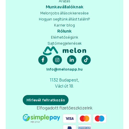
Árazás
Munkavállalóknak
Melonjobs állások keresése
Hogyan segítünk állást találni?
Karrier blog
Rólunk
Elérhetőségünk
Sajtómegjelenések
info@melonapp.hu
1132 Budapest,
Váci út 18.
Hírlevél feliratkozás
Elfogadott fizetőeszközeink