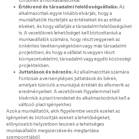
törődnek a munkavállalókkal.
Értékrend és társadalmi felelősségvállalás:
Az
alkalmazottak egyre inkább elvárják, hogy a
munkáltatóik tiszteljék az értékeiket és az etikai
elveket, és hogy vállalják a társadalmi felelősségüket
is. A vezetőknek lehetőséget kell biztosítaniuk a
munkavállalók számára, hogy részt vegyenek az
önkéntes tevékenységekben vagy más társadalmi
projektben, és hogy a vállalat is vegyen részt
környezetvédelmi, társadalmi vagy egyéb közösségi
projektekben.
Juttatások és bérezés:
Az alkalmazottak számára
fontosak a versenyképes juttatások és bérek,
amelyek tükrözik a munkájuk értékét és elismerik az
eredményeiket. A vezetőknek figyelemmel kell
kísérniük a piaci trendeket és alkalmazkodniuk kell a
változó piaci igényekhez.
Azok a munkáltatók, akik figyelembe veszik ezeket az
igényeket és biztosítják ezeket a lehetőségeket,
előnyösebb helyzetben lesznek a tehetséges
munkavállalók megszerzése és megtartása
szempontjából.