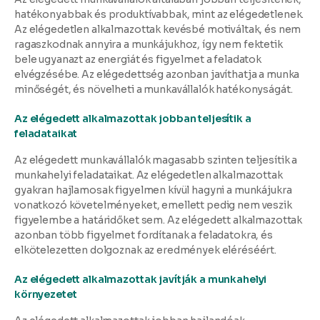
hatékonyabbak és produktívabbak, mint az elégedetlenek.
Az elégedetlen alkalmazottak kevésbé motiváltak, és nem
ragaszkodnak annyira a munkájukhoz, így nem fektetik
bele ugyanazt az energiát és figyelmet a feladatok
elvégzésébe. Az elégedettség azonban javíthatja a munka
minőségét, és növelheti a munkavállalók hatékonyságát.
Az elégedett alkalmazottak jobban teljesítik a
feladataikat
Az elégedett munkavállalók magasabb szinten teljesítik a
munkahelyi feladataikat. Az elégedetlen alkalmazottak
gyakran hajlamosak figyelmen kívül hagyni a munkájukra
vonatkozó követelményeket, emellett pedig nem veszik
figyelembe a határidőket sem. Az elégedett alkalmazottak
azonban több figyelmet fordítanak a feladatokra, és
elkötelezetten dolgoznak az eredmények eléréséért.
Az elégedett alkalmazottak javítják a munkahelyi
környezetet