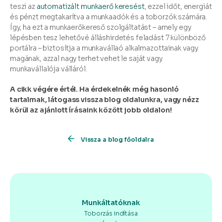
teszi az
automatizált munkaerő keresést
, ezzel időt, energiát
és pénzt megtakarítva a munkaadók és a toborzók számára.
Így, ha ezt a munkaerőkereső szolgáltatást – amely egy
lépésben tesz lehetővé álláshirdetés feladást 7 különböző
portálra – biztosítja a munkavállaó alkalmazottainak vagy
magának, azzal nagy terhet vehet le saját vagy
munkavállalója válláról.
A cikk végére értél. Ha érdekelnék még hasonló
tartalmak, látogass vissza blog oldalunkra, vagy nézz
körül az ajánlott írásaink között jobb oldalon!
Vissza a blog főoldalra
Munkáltatóknak
Toborzás indítása