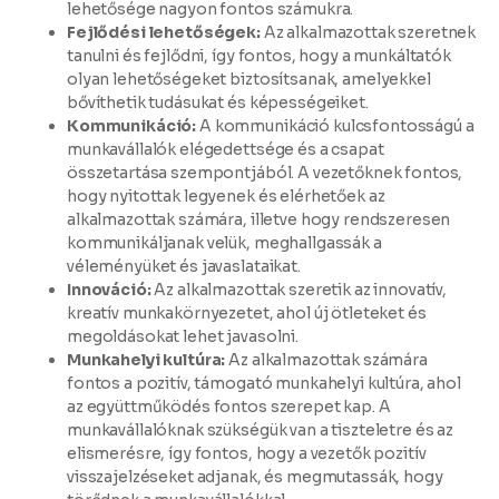
lehetősége nagyon fontos számukra.
Fejlődési lehetőségek:
Az alkalmazottak szeretnek
tanulni és fejlődni, így fontos, hogy a munkáltatók
olyan lehetőségeket biztosítsanak, amelyekkel
bővíthetik tudásukat és képességeiket.
Kommunikáció:
A kommunikáció kulcsfontosságú a
munkavállalók elégedettsége és a csapat
összetartása szempontjából. A vezetőknek fontos,
hogy nyitottak legyenek és elérhetőek az
alkalmazottak számára, illetve hogy rendszeresen
kommunikáljanak velük, meghallgassák a
véleményüket és javaslataikat.
Innováció:
Az alkalmazottak szeretik az innovatív,
kreatív munkakörnyezetet, ahol új ötleteket és
megoldásokat lehet javasolni.
Munkahelyi kultúra:
Az alkalmazottak számára
fontos a pozitív, támogató munkahelyi kultúra, ahol
az együttműködés fontos szerepet kap. A
munkavállalóknak szükségük van a tiszteletre és az
elismerésre, így fontos, hogy a vezetők pozitív
visszajelzéseket adjanak, és megmutassák, hogy