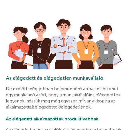
Az elégedett és elégedetlen munkavállaló
De mielőtt még jobban belemennénk abba, mit is tehet
egy munkaadó azért, hogy a munkavállalóink elégedettek
legyenek, nézzük meg még egyszer, mi van akkor, ha az
alkalmazottak elégedettek/elégedetlenek.
Az elégedett alkalmazottak produktívabbak
Az elégedett munkavállalók általában jobban teljesítenek,