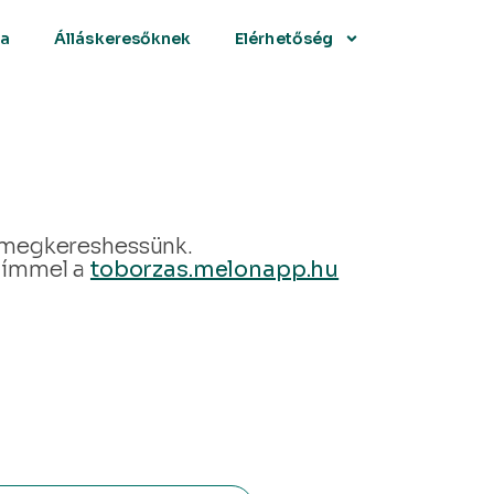
sa
Álláskeresőknek
Elérhetőség
y megkereshessünk.
 címmel a
toborzas.melonapp.hu