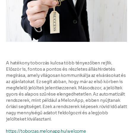
A hatékony toborzás kulcsa több tényezőben rejlik.
Először is, fontos a pontos és részletes álláshirdetés
megírása, amely világosan kommunikálja az elvárásokat és
az ajánlatokat. Ez segít abban, hogy már az első körben is
megfelelő jelöltek jelentkezzenek. Másodszor, a jelöltek
gyors és alapos szűrése elengedhetetlen. Az automatizált
rendszerek, mint például a MelonApp, ebben nyújtanak
óriási segítséget. Ezek a rendszerek képesek rövid idő alatt
nagy mennyiségű adatot feldolgozni és a legjobb
jelölteket kiválasztani.
https://toborzas.melonapp.hu/welcome