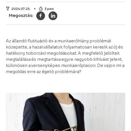
2024.07.25.
3 perc
Az állandó fluktuáció és a munkaerőhiány problémái
közepette, a hazai vállalatok folyamatosan keresik az új és
hatékony toborzási megoldásokat. A megfelelő jelöltek
megtalálása és megtartása egyre nagyobb kihívást jelent,
különösen a versenyképes munkaerőpiacon. De vajon mi a
megoldás erre az égető problémára?