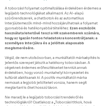
A toborzási folyamat optimalizálása érdekében érdemes a
legújabb technológiákat alkalmazni. Az AI-alapú
szűrőrendszerek, a chatbotok és az automatikus
interjúütemezők mind-mind hozzájárulhatnak a folyamat
gyorsabbá és hatékonyabbá tételéhez.
Ezen eszközök
használata lehetővé teszi a HR szakemberek számára,
hogy az igazán fontos feladatokra koncentráljanak: a
személyes interjúkra és a jelöltek alaposabb
megismerésére.
Végül, de nem utolsósorban, a munkáltatói márkaépítés is
jelentős szerepet játszik a hatékony toborzásban. A
cégeknek érdemes erőfeszítéseket tenniük annak
érdekében, hogy vonzó munkahelyi környezetet és
kultúrát alakítsanak ki. A pozitív munkáltatói márka
nemcsak a legjobb jelölteket vonzza, hanem segít
megtartani is őket hosszú távon.
Ne maradj le a legújabb toborzási trendekről és
technológiákról! Csatlakozz a
„Toborzási titkok, hová