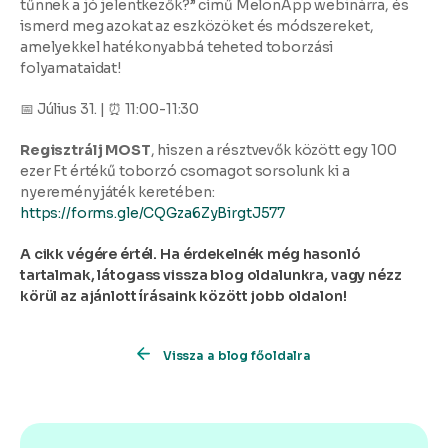
tűnnek a jó jelentkezők?”
című MelonApp webinárra, és
ismerd meg azokat az eszközöket és módszereket,
amelyekkel hatékonyabbá teheted toborzási
folyamataidat!
📅 Július 31. | ⏰ 11:00-11:30
Regisztrálj MOST
, hiszen a résztvevők között egy 100
ezer Ft értékű toborzó csomagot sorsolunk ki a
nyereményjáték keretében:
https://forms.gle/CQGza6ZyBirgtJ577
A cikk végére értél. Ha érdekelnék még hasonló
tartalmak, látogass vissza blog oldalunkra, vagy nézz
körül az ajánlott írásaink között jobb oldalon!
Vissza a blog főoldalra