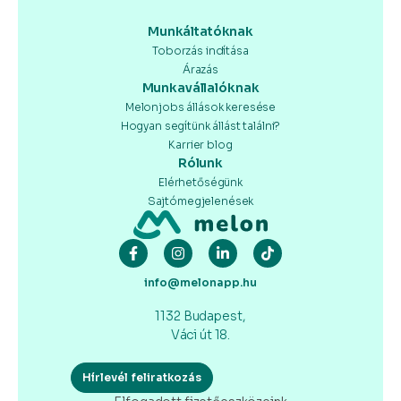
Munkáltatóknak
Toborzás indítása
Árazás
Munkavállalóknak
Melonjobs állások keresése
Hogyan segítünk állást találni?
Karrier blog
Rólunk
Elérhetőségünk
Sajtómegjelenések
info@melonapp.hu
1132 Budapest,
Váci út 18.
Hírlevél feliratkozás