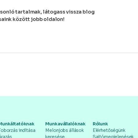
sonló tartalmak, látogass vissza blog
ásaink között jobb oldalon!
Munkáltatóknak
Munkavállalóknak
Rólunk
Toborzás indítása
Melonjobs állások
Elérhetőségünk
Árazás
keresése
Sajtómegjelenések