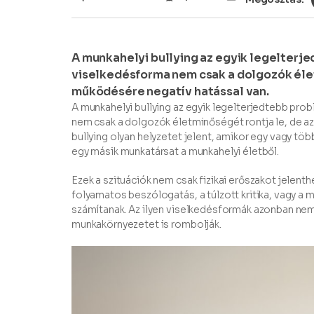
A munkahelyi bullying az egyik legelterj
viselkedésforma nem csak a dolgozók élet
működésére negatív hatással van.
A munkahelyi bullying az egyik legelterjedtebb pr
nem csak a dolgozók életminőségét rontja le, de az
bullying olyan helyzetet jelent, amikor egy vagy töb
egy másik munkatársat a munkahelyi életből.
Ezek a szituációk nem csak fizikai erőszakot jelenth
folyamatos beszólogatás, a túlzott kritika, vagy a 
számítanak. Az ilyen viselkedésformák azonban nem 
munkakörnyezetet is rombolják.