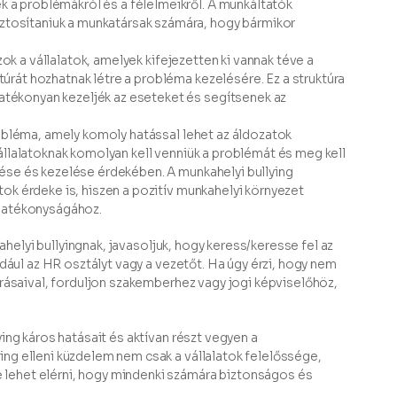
k a problémákról és a félelmeikről. A munkáltatók
ztosítaniuk a munkatársak számára, hogy bármikor
zok a vállalatok, amelyek kifejezetten ki vannak téve a
túrát hozhatnak létre a probléma kezelésére. Ez a struktúra
atékonyan kezeljék az eseteket és segítsenek az
obléma, amely komoly hatással lehet az áldozatok
llalatoknak komolyan kell venniük a problémát és meg kell
se és kezelése érdekében. A munkahelyi bullying
k érdeke is, hiszen a pozitív munkahelyi környezet
hatékonyságához.
kahelyi bullyingnak, javasoljuk, hogy keress/keresse fel az
ldául az HR osztályt vagy a vezetőt. Ha úgy érzi, hogy nem
rrásaival, forduljon szakemberhez vagy jogi képviselőhöz,
ing káros hatásait és aktívan részt vegyen a
ng elleni küzdelem nem csak a vállalatok felelőssége,
ehet elérni, hogy mindenki számára biztonságos és