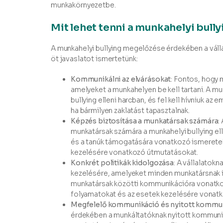
munkakörnyezetbe.
Mit lehet tenni a munkahelyi bul
A munkahelyi bullying megelőzése érdekében a válla
öt javaslatot ismertetünk:
Kommunikálni az elvárásokat
: Fontos, hogy 
amelyeket a munkahelyen be kell tartani. A mu
bullying elleni harcban, és fel kell hívniuk az
ha bármilyen zaklatást tapasztalnak.
Képzés biztosítása a munkatársak számára
:
munkatársak számára a munkahelyi bullying el
és a tanúk támogatására vonatkozó ismeretek
kezelésére vonatkozó útmutatásokat.
Konkrét politikák kidolgozása
: A vállalatokn
kezelésére, amelyeket minden munkatársnak ism
munkatársak közötti kommunikációra vonatko
folyamatokat és az esetek kezelésére vonat
Megfelelő kommunikáció és nyitott kommun
érdekében a munkáltatóknak nyitott kommuniká