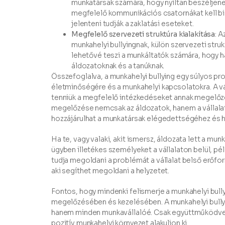
munkatársak számára, hogy nyíltan beszéljene
megfelelő kommunikációs csatornákat kell bi
jelenteni tudják a zaklatási eseteket.
Megfelelő szervezeti struktúra kialakítása
: A
munkahelyi bullyingnak, külön szervezeti struk
lehetővé teszi a munkáltatók számára, hogy h
áldozatoknak és a tanúknak.
Összefoglalva, a munkahelyi bullying egy súlyos pr
életminőségére és a munkahelyi kapcsolatokra. A vá
tenniük a megfelelő intézkedéseket annak megelőzé
megelőzése nemcsak az áldozatok, hanem a vállalato
hozzájárulhat a munkatársak elégedettségéhez és 
Ha te, vagy valaki, akit ismersz, áldozata lett a mun
ügyben illetékes személyeket a vállalaton belül, pé
tudja megoldani a problémát a vállalat belső erőfo
aki segíthet megoldani a helyzetet.
Fontos, hogy mindenki felismerje a munkahelyi bully
megelőzésében és kezelésében. A munkahelyi bullyi
hanem minden munkavállalóé. Csak együttműködve l
pozitív munkahelyi környezet alakuljon ki.