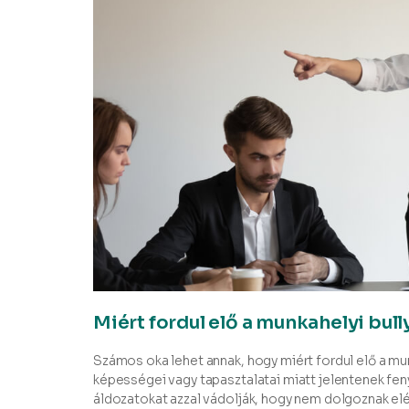
Miért fordul elő a munkahelyi bull
Számos oka lehet annak, hogy miért fordul elő a mu
képességei vagy tapasztalatai miatt jelentenek f
áldozatokat azzal vádolják, hogy nem dolgoznak el