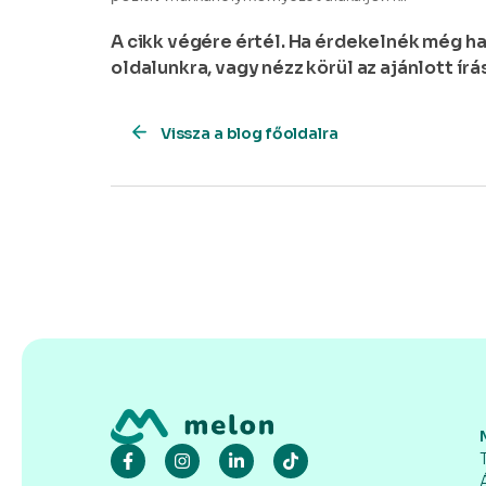
A cikk végére értél. Ha érdekelnék még ha
oldalunkra, vagy nézz körül az ajánlott ír
Vissza a blog főoldalra