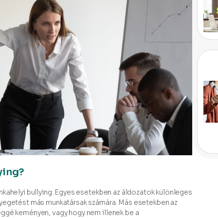
ying?
nkahelyi bullying. Egyes esetekben az áldozatok különleges
enyegetést más munkatársak számára. Más esetekben az
éggé keményen, vagy hogy nem illenek be a