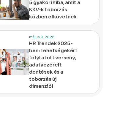
5 gyakori hiba, amit a
KKV-k toborzás
közben elkövetnek
május 9, 2025
HR Trendek 2025-
ben: Tehetségekért
folytatott verseny,
adatvezérelt
döntések és a
toborzás új
dimenziói