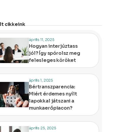
t cikkeink
április 11, 2025
Hogyan interjúztass
jól? Így spórolsz meg
felesleges köröket
április 1, 2025
Bértranszparencia:
Miért érdemes nyílt
lapokkal játszani a
munkaerőpiacon?
április 25, 2025