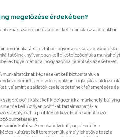
lying megelőzése érdekében?
latoknak számos intézkedést kell tenniük. Az alábbiakban
minden munkatárs tisztában legyen azokkal az elvárásokkal,
nkáltatóknak nyilvánosan kell elköteleződniük a munkahelyi
 emberek figyelmét arra, hogy azonnal jelentsék az eseteket,
 A munkáltatóknak képzéseket kell biztosítaniuk a
leni küzdelemről, amelyek magukban foglalják az áldozatok
et, valamint a zaklatók cselekedeteinek felismerésére és
ak szigorú politikákat kell kidolgozniuk a munkahelyi bullying
ernie kell. Az ilyen politikák tartalmazhatják a
zó szabályokat, a problémák kezelésére vonatkozó
kozó büntetéseket.
ikációs kultúra
: A munkahelyi bullying elkerülése
ciós kultúrát kell teremteniük, amely lehetővé teszi a