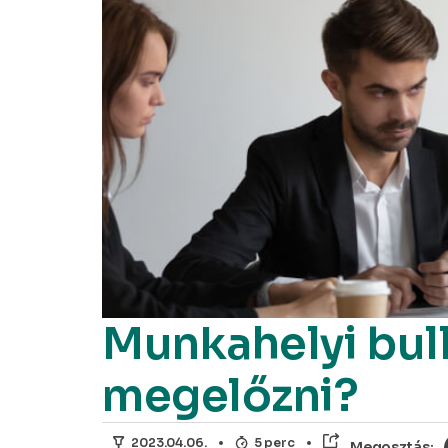
Munkahelyi bull
megelőzni?
2023.04.06.
5 perc