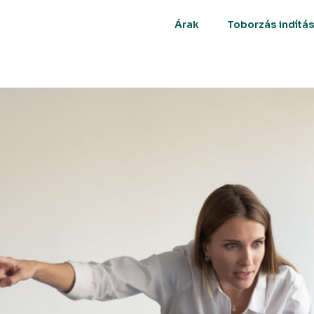
Árak
Toborzás indítá