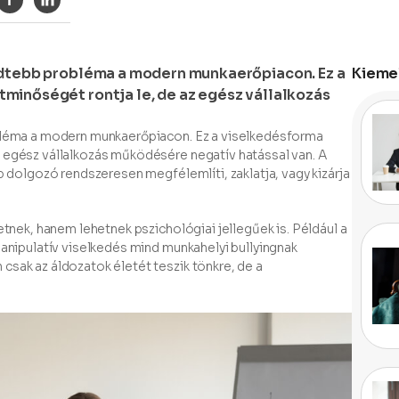
edtebb probléma a modern munkaerőpiacon. Ez a
Kiemel
minőségét rontja le, de az egész vállalkozás
obléma a modern munkaerőpiacon. Ez a viselkedésforma
 egész vállalkozás működésére negatív hatással van. A
b dolgozó rendszeresen megfélemlíti, zaklatja, vagy kizárja
etnek, hanem lehetnek pszichológiai jellegűek is. Például a
manipulatív viselkedés mind munkahelyi bullyingnak
csak az áldozatok életét teszik tönkre, de a