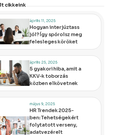
t cikkeink
április 11, 2025
Hogyan interjúztass
jól? Így spórolsz meg
felesleges köröket
április 25, 2025
5 gyakori hiba, amit a
KKV-k toborzás
közben elkövetnek
május 9, 2025
HR Trendek 2025-
ben: Tehetségekért
folytatott verseny,
adatvezérelt