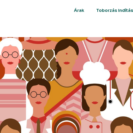
Árak
Toborzás indítá