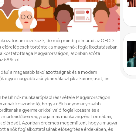
fokozatosan növekszik, de még mindig elmarad az OECD
s előrelépések történtek a magyar nők foglalkoztatásában.
glalkoztatottsága Magyarországon, azonban azóta
az 58%-ot.
ldául a magasabb iskolázottságnak és a modern
k egyre nagyobb arányban választják a karrierjüket, és
n belüli nők munkaerőpiaci részvétele Magyarországon
ben annak köszönhető, hogy a nők hagyományosabb
ordítanak a gyermekeikkel való foglalkozásra és a
részmunkaidőben vagy rugalmas munkavégzési formában,
iók elérését. Azonban érdemes megemlíteni, hogy a magyar
ott a nők foglalkoztatásának elősegítése érdekében, és
.