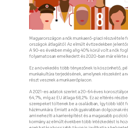
Magyarországon a nők munkaerő-piaci részvétele 
országok átlagától. Az elmúlt évtizedekben jelentő
A 90-es években még alig 40% körül volt a nők fo
folyamatosan emelkedett és 2020-ban már elérte 
Ez a növekedés több tényezőnek is köszönhető, pé
munkakultúra terjedésének, amelynek részeként a nő
részt vesznek a munkaerőpiacon.
A 2021-es adatok szerint a 20-64 éves korosztályo
64,7%, míg az EU átlaga 68,2%. Ez az eltérés rész
szerepeket töltenek be a családban, így több időt f
házimunkára. Emiatt a nők gyakrabban dolgoznak 
ami nehezíti a karrierépítést és a magasabb pozíc
kormány az elmúlt években több intézkedést is hoz
ezek hatása hosszabb távon is javíthatja a helyzetet