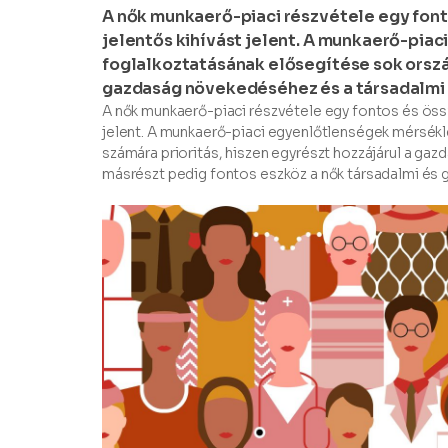
A nők munkaerő-piaci részvétele egy font
jelentős kihívást jelent. A munkaerő-pia
foglalkoztatásának elősegítése sok ország
gazdaság növekedéséhez és a társadalmi 
A nők munkaerő-piaci részvétele egy fontos és össz
jelent. A munkaerő-piaci egyenlőtlenségek mérsékl
számára prioritás, hiszen egyrészt hozzájárul a ga
másrészt pedig fontos eszköz a nők társadalmi és