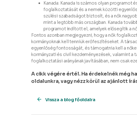
Kanada: Kanada is számos olyan programot és
foglalkoztatását és a nemek közötti egyenlő
szülési szabadságot biztosít, és a nők nagyo
mint a legtöbb más országban. Kanada tovább
programot indított el, amelyek elősegítik a n
Fontos azonban megjegyezni, hogy a nők foglalkoz
kormányoknak kell tenniük erőfeszítéseket. A társa
egyenlőség fontosságát, és támogatnia kell a nőke
kormányzati és civil kezdeményezések, valamint a 
foglalkoztatási arányának javításában, nem csak ez
A cikk végére értél. Ha érdekelnék még ha
oldalunkra, vagy nézz körül az ajánlott ír
Vissza a blog főoldalra