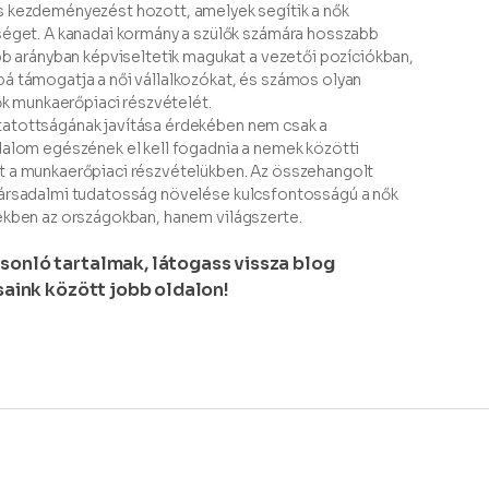
 kezdeményezést hozott, amelyek segítik a nők
séget. A kanadai kormány a szülők számára hosszabb
bb arányban képviseltetik magukat a vezetői pozíciókban,
á támogatja a női vállalkozókat, és számos olyan
ők munkaerőpiaci részvételét.
tatottságának javítása érdekében nem csak a
dalom egészének el kell fogadnia a nemek közötti
t a munkaerőpiaci részvételükben. Az összehangolt
társadalmi tudatosság növelése kulcsfontosságú a nők
ekben az országokban, hanem világszerte.
sonló tartalmak, látogass vissza blog
ásaink között jobb oldalon!