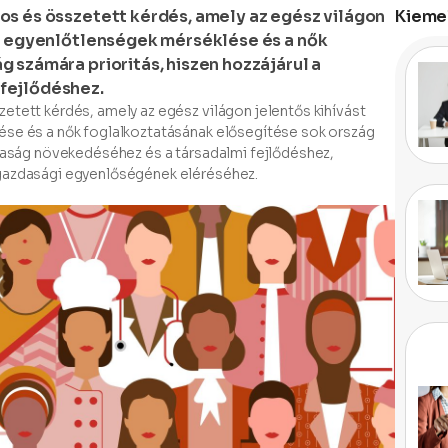
os és összetett kérdés, amely az egész világon
Kiemel
ci egyenlőtlenségek mérséklése és a nők
 számára prioritás, hiszen hozzájárul a
fejlődéshez.
etett kérdés, amely az egész világon jelentős kihívást
ése és a nők foglalkoztatásának elősegítése sok ország
zdaság növekedéséhez és a társadalmi fejlődéshez,
 gazdasági egyenlőségének eléréséhez.