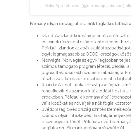
MelonApp Toborzás (@melonapp_toborzas) álta
Néhány olyan ország, ahol a nők foglalkoztatására
Izland: Az izlandi kormány jelentős erőfeszí
és ennek részeként számos intézkedést hozta
Például Izlandon az apák szülési szabadságot
egyik legmagasabb az OECD-országok közöt
Norvégia: Norvégia az egyik legjobban teljes
számos támogató program létezik, például a b
jogosultak hosszabb szülési szabadságra. E
részt a vállalatok vezetésében, mint a legtö
Ruanda: A kelet-afrikai ország a világban a 
rendelkezik, és számos intézkedést hoztak a 
érdekében. Például a kormány által létrehozo
vállalkozókat és növeljék a nők foglalkoztato
Svédország: Svédország szintén kiemelkedően
számos olyan intézkedést hoztak, amelyek leh
összeegyeztetését. Például a svéd kormány 
segítik a szülők munkaerőpiaci részvételét.