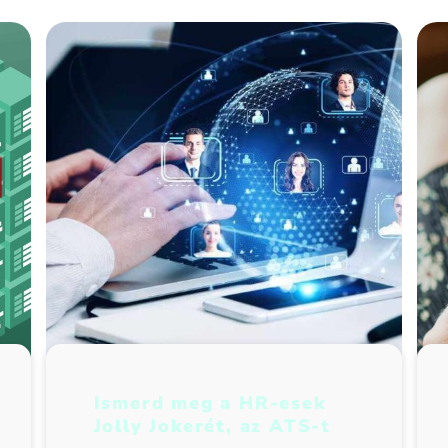
Ismerd meg a HR-esek
Jolly Jokerét, az ATS-t