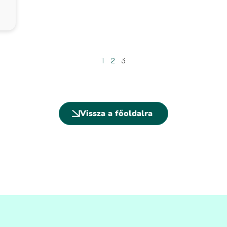
1
2
3
Vissza a főoldalra