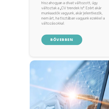
hisz ahogyan a divat változott, úgy
változtak a „CV trendek is”. Ezért akár
munkaadók vagyunk, akár jelentkezők,
nem árt, ha tisztában vagyunk ezekkel a
változásokkal.
BŐVEBBEN