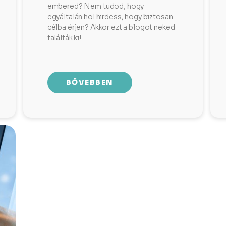
embered? Nem tudod, hogy
egyáltalán hol hirdess, hogy biztosan
célba érjen? Akkor ezt a blogot neked
találták ki!
BŐVEBBEN