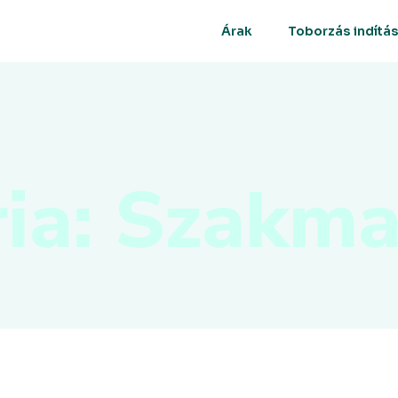
Árak
Toborzás indítá
ia: Szakma