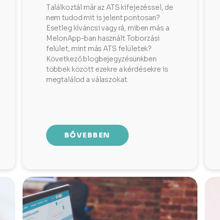
Találkoztál már az ATS kifejezéssel, de
nem tudod mit is jelent pontosan?
Esetleg kíváncsi vagy rá, miben más a
MelonApp-ban használt Toborzási
felület, mint más ATS felületek?
Következő blogbejegyzésünkben
többek között ezekre a kérdésekre is
megtalálod a válaszokat.
BŐVEBBEN