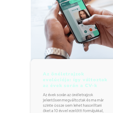
Az önéletrajzok
evolúciója: így változtak
az évek során a CV-k
Az évek során az önéletrajzok
jelentősen megváltoztak és ma már
szinte össze sem lehet hasonlítani
őket a 10 évvel ezelőtti formájukkal,