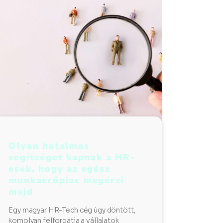
Olyan hatalmas
segítséget kapnak a HR-
esek, hogy az egész
munkaerőpiac megérzi
majd
Egy magyar HR-Tech cég úgy döntött,
komolyan felforgatja a vállalatok