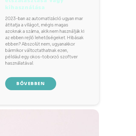
elszalasztása vagy
kihasználása
2023-ban az automatizáció ugyan mar
átitatja a világot, mégis magas
azoknak a száma, akik nem használják ki
az ebben rejlő lehetőségeket. Hibásak
ebben? Abszolút nem, ugyanakkor
bármikor változtathatnak ezen,
például egy okos-toborzó szoftver
használatával.
BŐVEBBEN