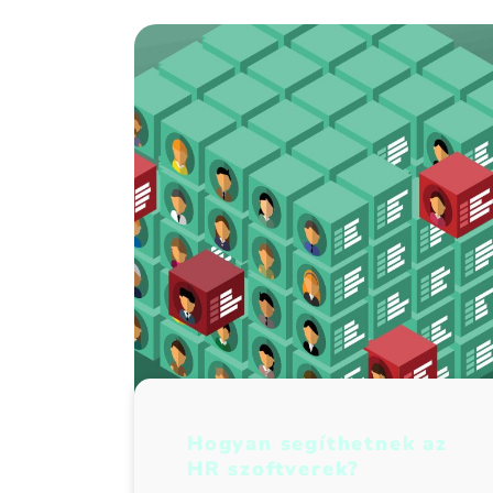
Hogyan segíthetnek az
HR szoftverek?