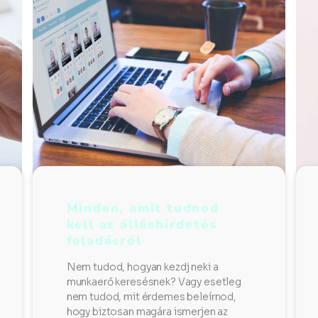
Minden, amit tudnod
kell az álláshirdetés
feladásról
Nem tudod, hogyan kezdj neki a
munkaerő keresésnek? Vagy esetleg
nem tudod, mit érdemes beleírnod,
hogy biztosan magára ismerjen az