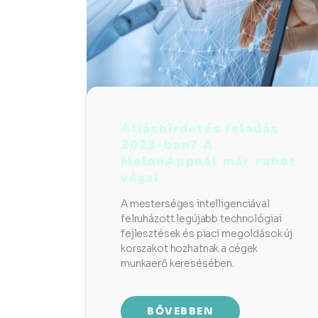
Álláshirdetés feladás
2023-ban? A
MelonAppnál már robot
végzi
A mesterséges intelligenciával
felruházott legújabb technológiai
fejlesztések és piaci megoldások új
korszakot hozhatnak a cégek
munkaerő keresésében.
BŐVEBBEN