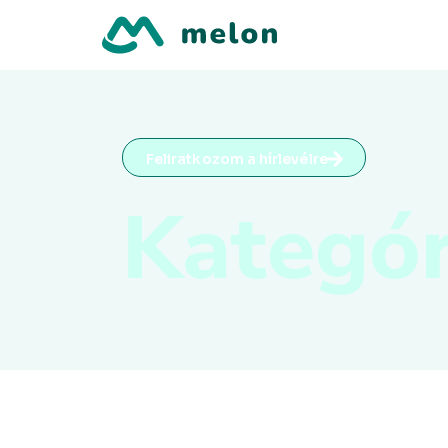
Feliratkozom a hírlevélre
Kategór