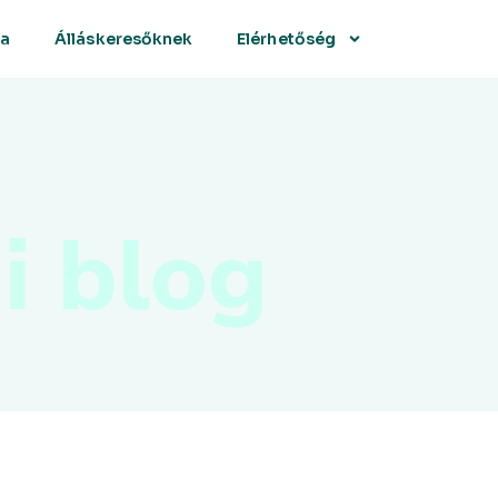
sa
Álláskeresőknek
Elérhetőség
i blog